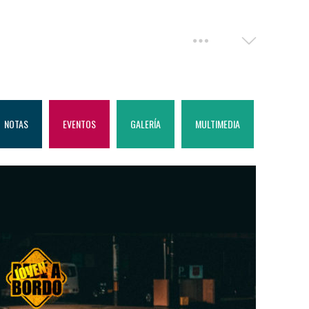
NOTAS
EVENTOS
GALERÍA
MULTIMEDIA