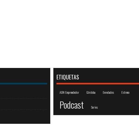
ETIQUETAS
ADN Emprendedor
Córdoba
Enredados
Estreno
Podcast
Series