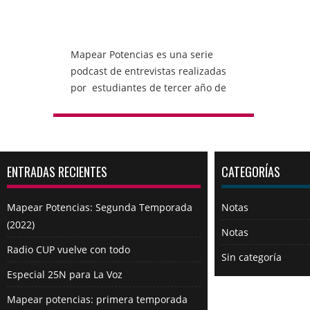
Mapear Potencias es una serie
podcast de entrevistas realizadas
por estudiantes de tercer año de
la Tecnicatura Superior de
Periodismo del CUP a profesionales
de Córdoba, Argentina y el mundo
con experiencia en líneas
ENTRADAS RECIENTES
CATEGORÍAS
emergentes, enfoques valiosos y
proyectos que experimentan en la
producción, gestión y elaboración
Mapear Potencias: Segunda Temporada
Notas
de de contenidos a partir de
(2022)
Notas
potencias. Un proyecto de
Radio CUP vuelve con todo
aprendizaje colaborativo realizado
Sin categoría
en mayo de 2021, como parte de un
Especial 25N para La Voz
proceso de investigación más
Mapear potencias: primera temporada
amplio desarrollado en el Taller de