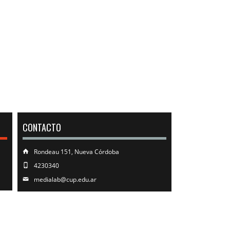
CONTACTO
Rondeau 151, Nueva Córdoba
4230340
medialab@cup.edu.ar